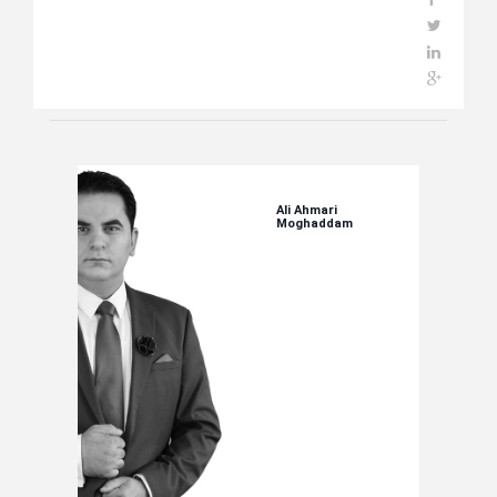
Ali Ahmari
Moghaddam