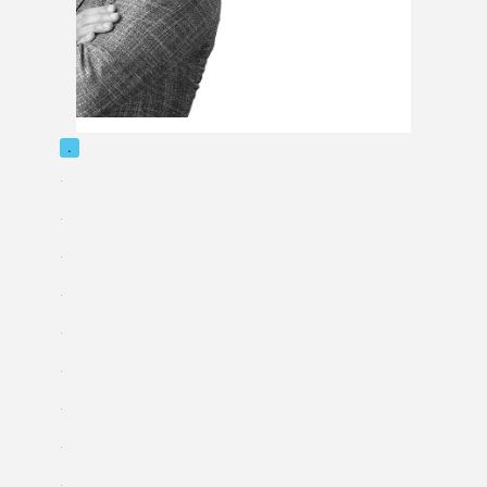
.
.
.
.
.
.
.
.
.
.