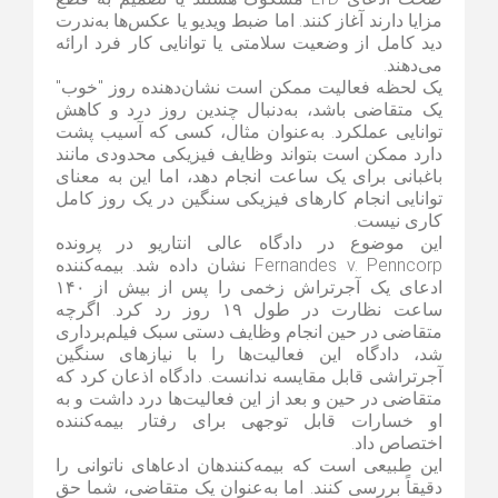
مزایا دارند آغاز کنند. اما ضبط ویدیو یا عکس‌ها به‌ندرت
دید کامل از وضعیت سلامتی یا توانایی کار فرد ارائه
می‌دهند.
یک لحظه فعالیت ممکن است نشان‌دهنده روز "خوب"
یک متقاضی باشد، به‌دنبال چندین روز درد و کاهش
توانایی عملکرد. به‌عنوان مثال، کسی که آسیب پشت
دارد ممکن است بتواند وظایف فیزیکی محدودی مانند
باغبانی برای یک ساعت انجام دهد، اما این به معنای
توانایی انجام کارهای فیزیکی سنگین در یک روز کامل
کاری نیست.
این موضوع در دادگاه عالی انتاریو در پرونده
Fernandes v. Penncorp نشان داده شد. بیمه‌کننده
ادعای یک آجرتراش زخمی را پس از بیش از ۱۴۰
ساعت نظارت در طول ۱۹ روز رد کرد. اگرچه
متقاضی در حین انجام وظایف دستی سبک فیلم‌برداری
شد، دادگاه این فعالیت‌ها را با نیازهای سنگین
آجرتراشی قابل مقایسه ندانست. دادگاه اذعان کرد که
متقاضی در حین و بعد از این فعالیت‌ها درد داشت و به
او خسارات قابل توجهی برای رفتار بیمه‌کننده
اختصاص داد.
این طبیعی است که بیمه‌کنندهان ادعاهای ناتوانی را
دقیقاً بررسی کنند. اما به‌عنوان یک متقاضی، شما حق